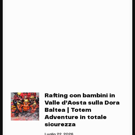
Contatti
PRENOTA
Parapendio in Valle
d’Aosta. Come funziona
il battesimo del volo ?
Luglio 30, 2020
Rafting con bambini in
Valle d’Aosta sulla Dora
Baltea | Totem
Adventure in totale
sicurezza
Luglio 22, 2026