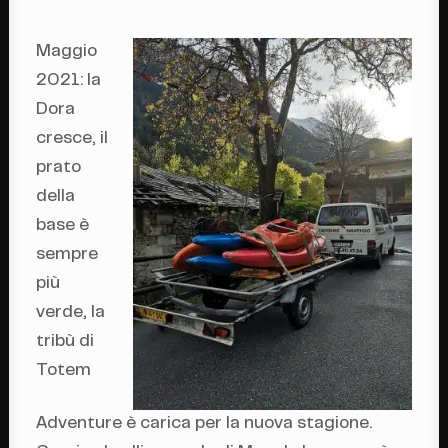
Maggio
2021: la
Dora
cresce, il
prato
della
base è
sempre
più
verde, la
tribù di
Totem
Adventure è carica per la nuova stagione.