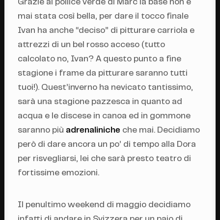
Grazie al pollice verde di Marc la base non è
mai stata così bella, per dare il tocco finale
Ivan ha anche “deciso” di pitturare carriola e
attrezzi di un bel rosso acceso (tutto
calcolato no, Ivan? A questo punto a fine
stagione i frame da pitturare saranno tutti
tuoi!). Quest’inverno ha nevicato tantissimo,
sarà una stagione pazzesca in quanto ad
acqua e le discese in canoa ed in gommone
saranno più
adrenaliniche
che mai. Decidiamo
però di dare ancora un po’ di tempo alla Dora
per risvegliarsi, lei che sarà presto teatro di
fortissime emozioni.
Il penultimo weekend di maggio decidiamo
infatti di andare in Svizzera per un paio di