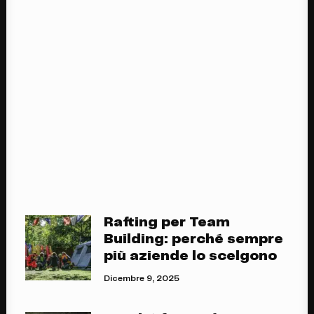
Contatti
PRENOTA
Parapendio in Valle
d’Aosta. Come funziona
il battesimo del volo ?
Luglio 30, 2020
Rafting per Team
Building: perché sempre
più aziende lo scelgono
Dicembre 9, 2025