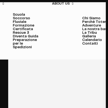
I
ABOUT US
Scuola
Soccorso
Chi Siamo
Fluviale
Perchè Totem
Formazione
Adventure
Certificata
La nostra bas
Rescue 3
La Tribu
Diventa Guida
Galleria
Preparazione
Calendario
per le
Contatti
Spedizioni