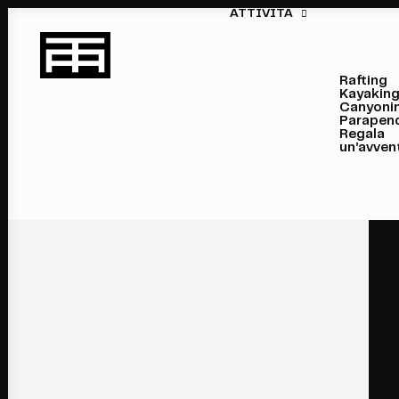
ATTIVITÀ
Rafting
Kayakin
Canyoni
Parapen
Regala
un’avven