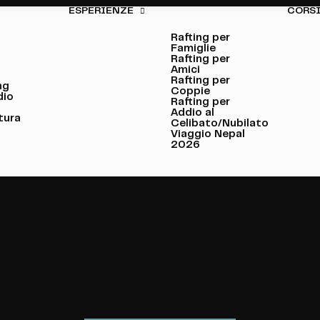
ESPERIENZE
CORS
Rafting per
Famiglie
Rafting per
Amici
g
Rafting per
ng
Coppie
dio
Rafting per
Addio al
tura
Celibato/Nubilato
Viaggio Nepal
2026